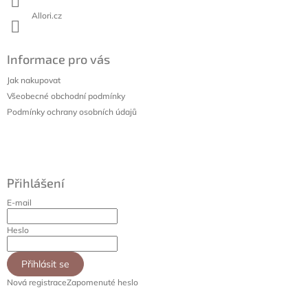
v
Allori.cz
ý
p
i
Informace pro vás
s
u
Jak nakupovat
Všeobecné obchodní podmínky
Podmínky ochrany osobních údajů
Přihlášení
E-mail
Heslo
Přihlásit se
Nová registrace
Zapomenuté heslo