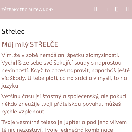
Přejít
Nák
Hledat
Přihlášení
na
ZÁZRAKY PRO RUCE A NOHY
obsah
koší
Střelec
Můj milý STŘELČE
Vím, že v sobě nemáš ani špetku zlomyslnosti.
Vychrlíš ze sebe své šokující soudy s naprostou
nevinností. Když to chceš napravit, napácháš ještě
víc škody. U tebe platí, co na srdci a v mysli, to na
jazyku.
Většinu času jsi šťastný a společenský, ale pokud
někdo zneužije tvoji přátelskou povahu, můžeš
rychle vzplanout.
Tvoje vesmírné těleso je Jupiter a pod jeho vlivem
tě nic nezastaví. Tvoje jedinečná kombinace