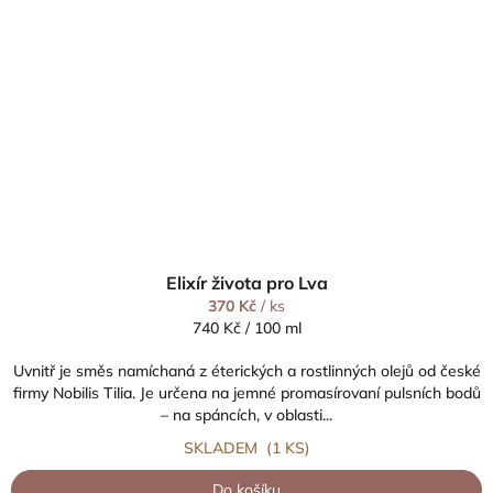
Elixír života pro Lva
370 Kč
/ ks
Měrná
740 Kč / 100 ml
cena:
Uvnitř je směs namíchaná z éterických a rostlinných olejů od české
firmy Nobilis Tilia. Je určena na jemné promasírovaní pulsních bodů
– na spáncích, v oblasti...
SKLADEM
(1 KS)
Do košíku