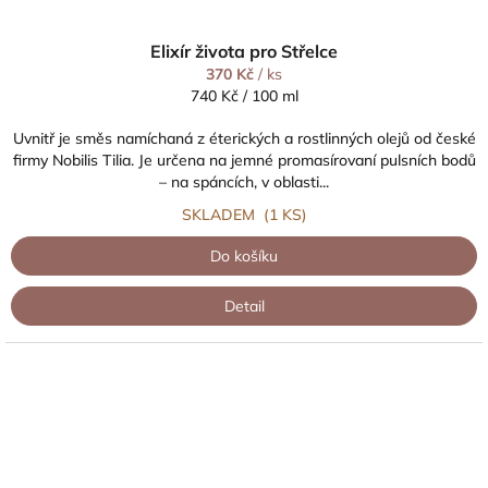
Elixír života pro Střelce
370 Kč
/ ks
Měrná
740 Kč / 100 ml
cena:
Uvnitř je směs namíchaná z éterických a rostlinných olejů od české
firmy Nobilis Tilia. Je určena na jemné promasírovaní pulsních bodů
– na spáncích, v oblasti...
SKLADEM
(1 KS)
Do košíku
Detail