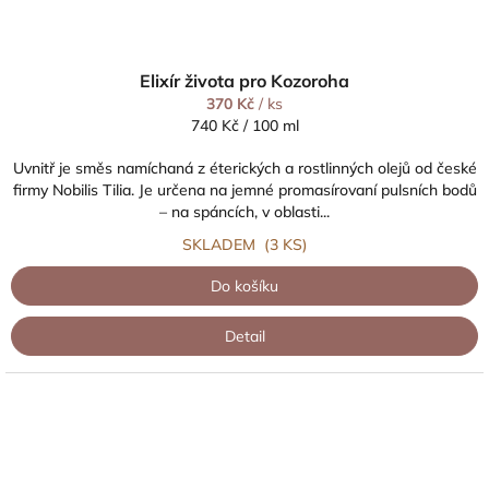
Elixír života pro Kozoroha
370 Kč
/ ks
Měrná
740 Kč / 100 ml
cena:
Uvnitř je směs namíchaná z éterických a rostlinných olejů od české
firmy Nobilis Tilia. Je určena na jemné promasírovaní pulsních bodů
– na spáncích, v oblasti...
SKLADEM
(3 KS)
Do košíku
Detail