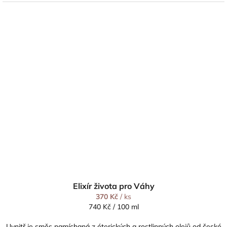
Elixír života pro Váhy
370 Kč
/ ks
Měrná
740 Kč / 100 ml
cena:
Uvnitř je směs namíchaná z éterických a rostlinných olejů od české