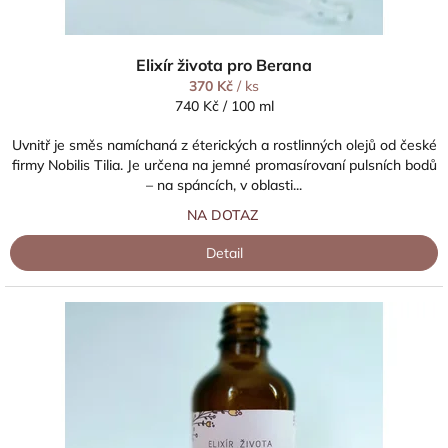
Elixír života pro Berana
370 Kč
/ ks
Měrná
740 Kč / 100 ml
cena:
Uvnitř je směs namíchaná z éterických a rostlinných olejů od české
firmy Nobilis Tilia. Je určena na jemné promasírovaní pulsních bodů
– na spáncích, v oblasti...
NA DOTAZ
Detail