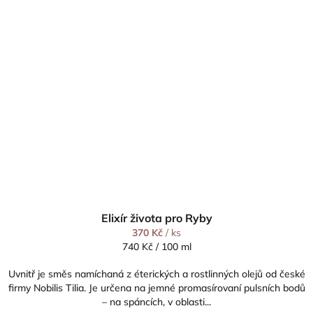
Elixír života pro Ryby
370 Kč
/ ks
Měrná
740 Kč / 100 ml
cena:
Uvnitř je směs namíchaná z éterických a rostlinných olejů od české
firmy Nobilis Tilia. Je určena na jemné promasírovaní pulsních bodů
– na spáncích, v oblasti...