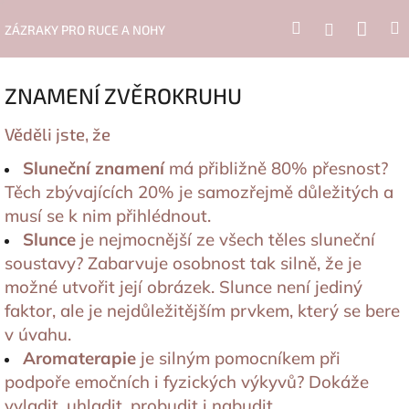
Přejít
Nák
Hledat
Přihlášení
na
ZÁZRAKY PRO RUCE A NOHY
obsah
koší
ZNAMENÍ ZVĚROKRUHU
Věděli jste, že
Sluneční znamení
má přibližně 80% přesnost?
Těch zbývajících 20% je samozřejmě důležitých a
musí se k nim přihlédnout.
Slunce
je nejmocnější ze všech těles sluneční
soustavy? Zabarvuje osobnost tak silně, že je
možné utvořit její obrázek. Slunce není jediný
faktor, ale je nejdůležitějším prvkem, který se bere
v úvahu.
Aromaterapie
je silným pomocníkem při
podpoře emočních i fyzických výkyvů? Dokáže
vyladit, uhladit, probudit i nabudit.