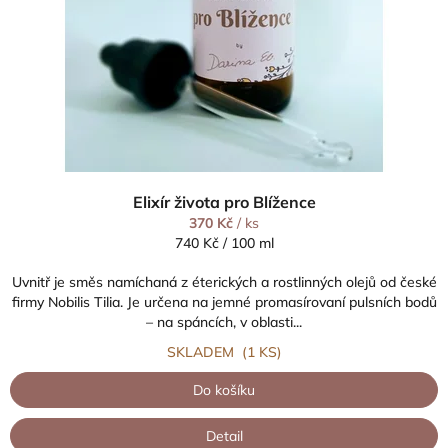
Elixír života pro Blížence
370 Kč
/ ks
Měrná
740 Kč / 100 ml
cena:
Uvnitř je směs namíchaná z éterických a rostlinných olejů od české
firmy Nobilis Tilia. Je určena na jemné promasírovaní pulsních bodů
– na spáncích, v oblasti...
SKLADEM
(1 KS)
Do košíku
Detail