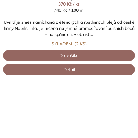
370 Kč
/ ks
Měrná
740 Kč / 100 ml
cena:
Uvnitř je směs namíchaná z éterických a rostlinných olejů od české
firmy Nobilis Tilia. Je určena na jemné promasírovaní pulsních bodů
– na spáncích, v oblasti...
SKLADEM
(2 KS)
Do košíku
Detail