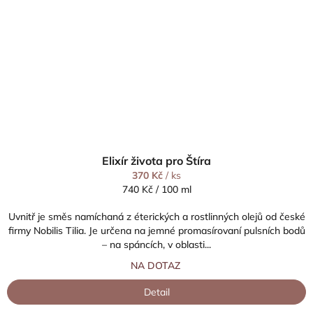
Elixír života pro Štíra
370 Kč
/ ks
Měrná
740 Kč / 100 ml
cena:
Uvnitř je směs namíchaná z éterických a rostlinných olejů od české
firmy Nobilis Tilia. Je určena na jemné promasírovaní pulsních bodů
– na spáncích, v oblasti...
NA DOTAZ
Detail