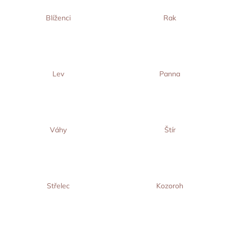
Blíženci
Rak
Lev
Panna
Váhy
Štír
Střelec
Kozoroh