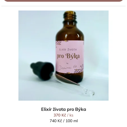
Elixír života pro Býka
370 Kč
/ ks
Měrná
740 Kč / 100 ml
cena: