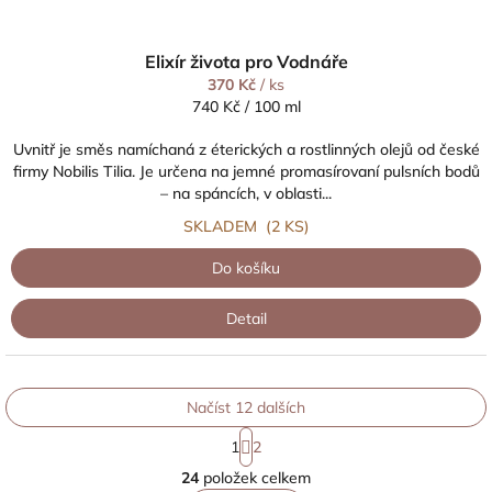
Elixír života pro Vodnáře
370 Kč
/ ks
Měrná
740 Kč / 100 ml
cena:
Uvnitř je směs namíchaná z éterických a rostlinných olejů od české
firmy Nobilis Tilia. Je určena na jemné promasírovaní pulsních bodů
– na spáncích, v oblasti...
SKLADEM
(2 KS)
Do košíku
Detail
Načíst 12 dalších
S
1
2
t
O
r
24
položek celkem
v
á