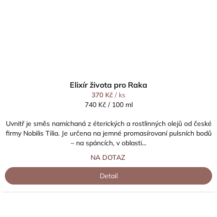
Elixír života pro Raka
370 Kč
/ ks
Měrná
740 Kč / 100 ml
cena:
Uvnitř je směs namíchaná z éterických a rostlinných olejů od české
firmy Nobilis Tilia. Je určena na jemné promasírovaní pulsních bodů
– na spáncích, v oblasti...
NA DOTAZ
Detail