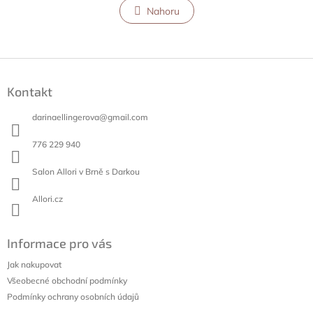
l
Nahoru
n
á
k
o
d
v
a
á
c
Z
n
í
á
í
p
Kontakt
p
r
a
v
darinaellingerova
@
gmail.com
t
k
í
y
776 229 940
v
ý
Salon Allori v Brně s Darkou
p
i
Allori.cz
s
u
Informace pro vás
Jak nakupovat
Všeobecné obchodní podmínky
Podmínky ochrany osobních údajů