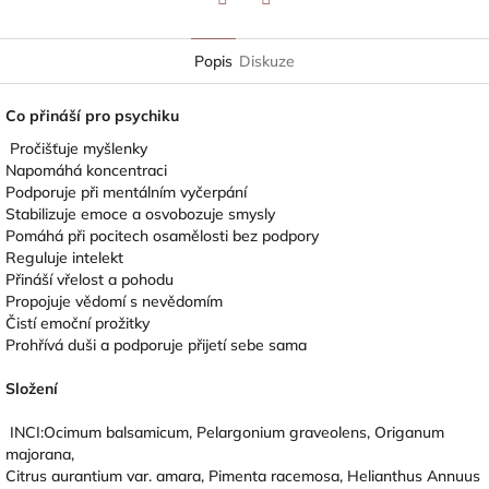
Twitter
Facebook
Popis
Diskuze
Co přináší pro psychiku
Pročišťuje myšlenky
Napomáhá koncentraci
Podporuje při mentálním vyčerpání
Stabilizuje emoce a osvobozuje smysly
Pomáhá při pocitech osamělosti bez podpory
Reguluje intelekt
Přináší vřelost a pohodu
Propojuje vědomí s nevědomím
Čistí emoční prožitky
Prohřívá duši a podporuje přijetí sebe sama
Složení
INCI:Ocimum balsamicum, Pelargonium graveolens, Origanum
majorana,
Citrus aurantium var. amara, Pimenta racemosa, Helianthus Annuus