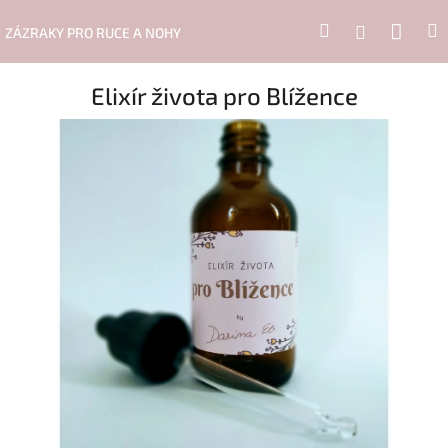
Přejít
Nák
Hledat
Přihlášení
na
ZÁZRAKY PRO RUCE A NOHY
obsah
koší
Elixír života pro Blížence