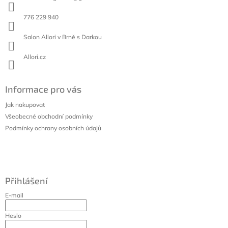
t
í
776 229 940
Salon Allori v Brně s Darkou
Allori.cz
Informace pro vás
Jak nakupovat
Všeobecné obchodní podmínky
Podmínky ochrany osobních údajů
Přihlášení
E-mail
Heslo