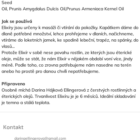
Seed
Oil, Prunis Amygdalus Dulcis Oil,Prunus Armeniaca Kernel Oil
Jak se používá
Elixíry jsou určeny k masáži či vtírání do pokožky. Kapátkem dáme do
dlaně potřebné množství, lehce prohřejeme v dlaních, načichneme,
vtíráme do loketních jamek, ke spodině lebeční, trapéz, na spánky, do
vlasů...
Protože Elixír v sobě nese povahu rostlin, ze kterých jsou éterické
oleje, může se stát, že nám Elixír v nějakém období voní více, jindy
méně. Podle toho, co zrovna potřebujeme nám nasedne na terén
anebo ho prostě pro danou chvíli nepotřebujeme.
Připraveno
Osobně míchá Darina Hájková Ellingerová z čerstvých rostlinných a
éterických olejů. Trvanlivost Elixíru je je 6 měsíců. Ideální skladování
je temno a stálá teplota.
Z
á
Kontakt
p
a
darinaellingerova
@
gmail.com