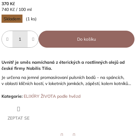
370 Kč
Měrná
740 Kč / 100 ml
cena:
Skladem
(1 ks)
Do košíku
Uvnitř je směs namíchaná z éterických a rostlinných olejů od
české firmy Nobilis Tilia.
Je určena na jemné promasírovaní pulsních bodů – na spáncích,
v oblasti klíčních kostí, v loketních jamkách, zápěstí, kolem kotníků…
Kategorie
:
ELIXÍRY ŽIVOTA podle hvězd
ZEPTAT SE