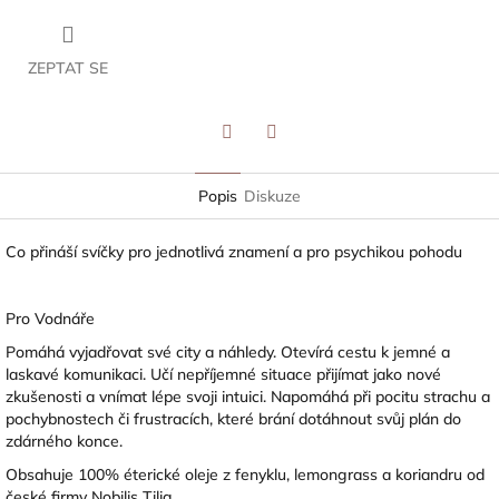
ZEPTAT SE
Twitter
Facebook
Popis
Diskuze
Co přináší svíčky pro jednotlivá znamení a pro psychikou pohodu
Pro Vodnáře
Pomáhá vyjadřovat své city a náhledy. Otevírá cestu k jemné a
laskavé komunikaci. Učí nepříjemné situace přijímat jako nové
zkušenosti a vnímat lépe svoji intuici. Napomáhá při pocitu strachu a
pochybnostech či frustracích, které brání dotáhnout svůj plán do
zdárného konce.
Obsahuje 100% éterické oleje z fenyklu, lemongrass a koriandru od
české firmy Nobilis Tilia