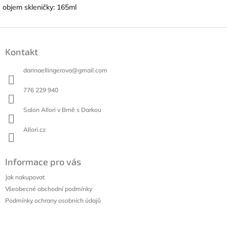
objem skleničky: 165ml
Z
á
Kontakt
p
a
darinaellingerova
@
gmail.com
t
í
776 229 940
Salon Allori v Brně s Darkou
Allori.cz
Informace pro vás
Jak nakupovat
Všeobecné obchodní podmínky
Podmínky ochrany osobních údajů