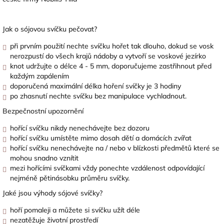
Jak o sójovou svíčku pečovat?
při prvním použití nechte svíčku hořet tak dlouho, dokud se vosk
nerozpustí do všech krajů nádoby a vytvoří se voskové jezírko
knot udržujte o délce 4 - 5 mm, doporučujeme zastřihnout před
každým zapálením
doporučená maximální délka hoření svíčky je 3 hodiny
po zhasnutí nechte svíčku bez manipulace vychladnout.
Bezpečnostní upozornění
hořící svíčku nikdy nenechávejte bez dozoru
hořící svíčku umístěte mimo dosah dětí a domácích zvířat
hořící svíčku nenechávejte na / nebo v blízkosti předmětů které se
mohou snadno vznítit
mezi hořícími svíčkami vždy ponechte vzdálenost odpovídající
nejméně pětinásobku průměru svíčky.
Jaké jsou výhody sójové svíčky?
hoří pomaleji a můžete si svíčku užít déle
nezatěžuje životní prostředí